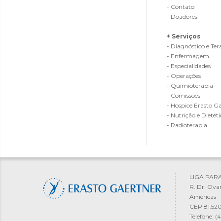
- Contato
- Doadores
+ Serviços
- Diagnóstico e Ter
- Enfermagem
- Especialidades
- Operações
- Quimioterapia
- Comissões
- Hospice Erasto G
- Nutrição e Dietéti
- Radioterapia
LIGA PAR
R. Dr. Ova
Américas
CEP 81.520
Telefone: 