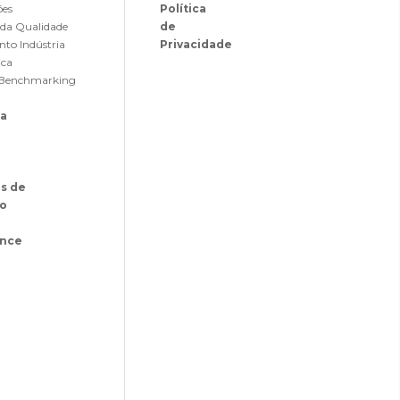
ões
Política
 da Qualidade
de
nto Indústria
Privacidade
ica
de Benchmarking
sa
as de
o
ance