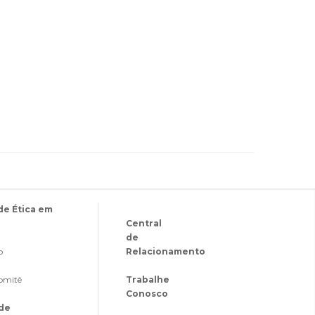
de Ética em
Central
de
o
Relacionamento
Comitê
Trabalhe
Conosco
ade