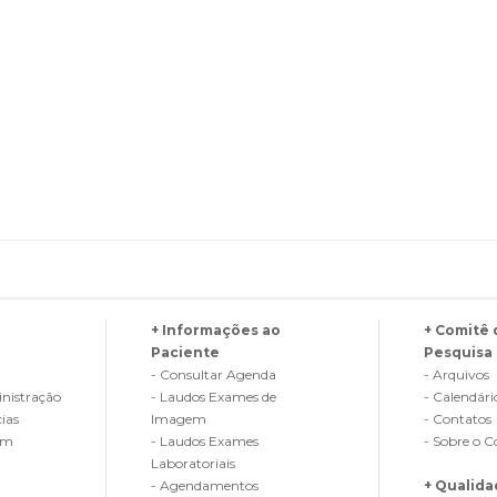
+ Informações ao
+ Comitê 
Paciente
Pesquisa
- Consultar Agenda
- Arquivos
nistração
- Laudos Exames de
- Calendári
cias
Imagem
- Contatos
em
- Laudos Exames
- Sobre o 
Laboratoriais
- Agendamentos
+ Qualid