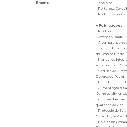
Ensino
Princípios
- Portal dos Consel
- Portal dos Sócios
+ Publicações
- Relatório de
Sustentabilidade
- A Lembrança do 
Um livro de receitas
do Hospice Erasto 
- Manual de Integr
Prestadores de Serv
- Cartilha de Direit
Deveres do Pacient
- E-book: Fato ou 
- Alimentação & Sa
Como os alimento
promover bem-est
qualidade de vida
- Protocolo do Serv
Ginecologia/Masto
- Política de Gestão