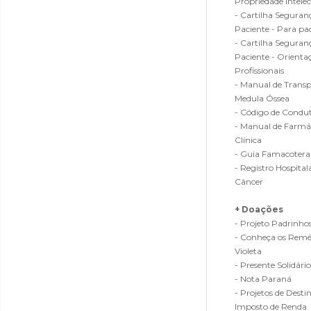
Propriedade Intelec
- Cartilha Seguran
Paciente - Para pa
- Cartilha Seguran
Paciente - Orienta
Profissionais
- Manual de Transp
Medula Óssea
- Código de Condut
- Manual de Farmá
Clínica
- Guia Famacotera
- Registro Hospital
Câncer
+ Doações
- Projeto Padrinho
- Conheça os Reméd
Violeta
- Presente Solidário
- Nota Paraná
- Projetos de Desti
Imposto de Renda