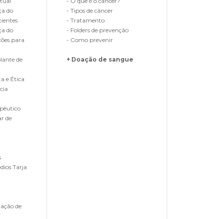
tual
- O que é o câncer?
ça do
- Tipos de câncer
cientes
- Tratamento
ça do
- Folders de prevenção
ções para
- Como prevenir
lante de
+ Doação de sangue
a e Ética
cia
pêutico
ar de
s
ios Tarja
nação de