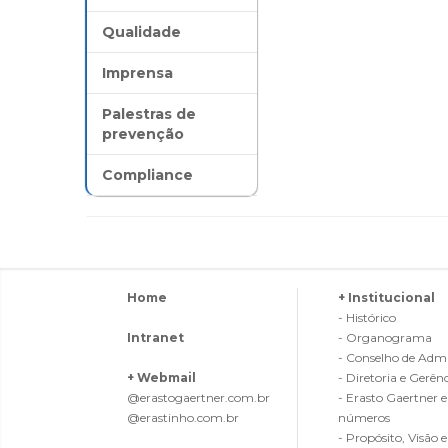
Qualidade
Imprensa
Palestras de
prevenção
Compliance
Home
+ Institucional
- Histórico
Intranet
- Organograma
- Conselho de Admi
+ Webmail
- Diretoria e Gerên
@erastogaertner.com.br
- Erasto Gaertner 
@erastinho.com.br
números
- Propósito, Visão e