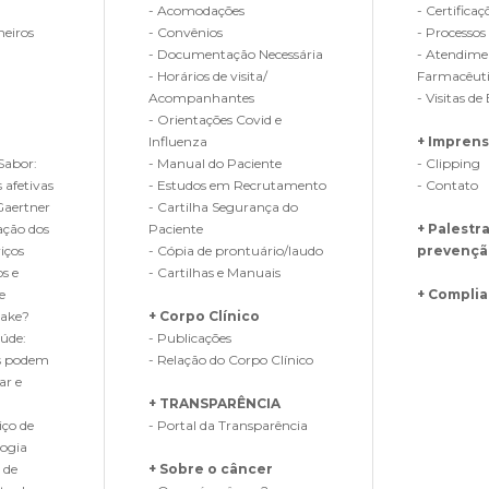
- Acomodações
- Certificaç
heiros
- Convênios
- Processos
- Documentação Necessária
- Atendime
- Horários de visita/
Farmacêut
Acompanhantes
- Visitas 
- Orientações Covid e
Influenza
+ Impren
Sabor:
- Manual do Paciente
- Clipping
 afetivas
- Estudos em Recrutamento
- Contato
Gaertner
- Cartilha Segurança do
ação dos
Paciente
+ Palestr
iços
- Cópia de prontuário/laudo
prevençã
os e
- Cartilhas e Manuais
e
+ Compli
Fake?
+ Corpo Clínico
úde:
- Publicações
s podem
- Relação do Corpo Clínico
ar e
+ TRANSPARÊNCIA
iço de
- Portal da Transparência
logia
 de
+ Sobre o câncer