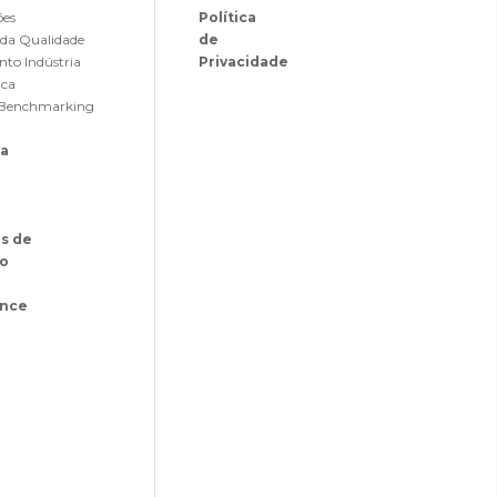
ões
Política
 da Qualidade
de
nto Indústria
Privacidade
ica
de Benchmarking
sa
as de
o
ance