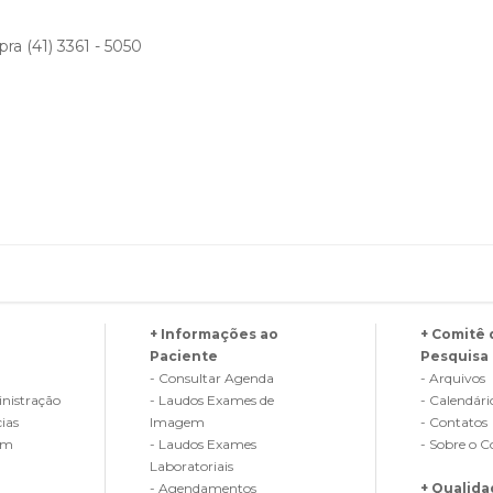
pra (41) 3361 - 5050
+ Informações ao
+ Comitê 
Paciente
Pesquisa
- Consultar Agenda
- Arquivos
nistração
- Laudos Exames de
- Calendári
cias
Imagem
- Contatos
em
- Laudos Exames
- Sobre o 
Laboratoriais
- Agendamentos
+ Qualid