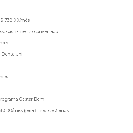
 R$ 738,00/mês
 estacionamento conveniado
imed
 DentalUni
nios
 Programa Gestar Bem
180,00/mês (para filhos até 3 anos)