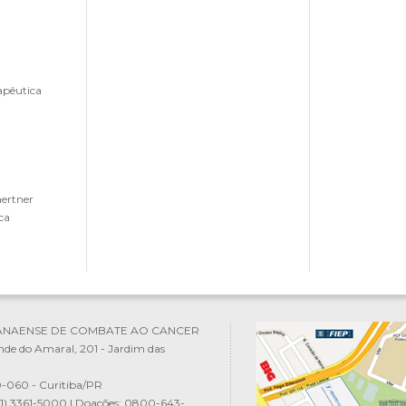
apêutica
aertner
ca
ANAENSE DE COMBATE AO CANCER
nde do Amaral, 201 - Jardim das
-060 - Curitiba/PR
(41) 3361-5000 | Doações: 0800-643-