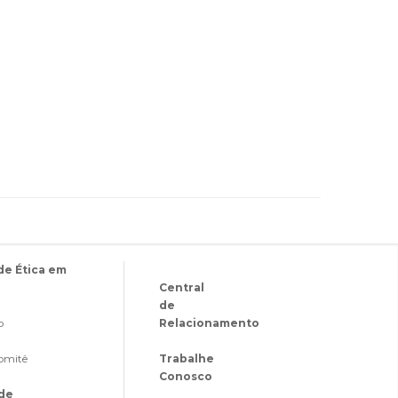
de Ética em
Central
de
o
Relacionamento
Comitê
Trabalhe
Conosco
ade