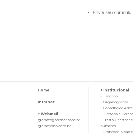
Envie seu currículo 
Home
+ Institucional
- Histórico
Intranet
- Organograma
- Conselho de Admi
+ Webmail
- Diretoria e Gerên
@erastogaertner.com.br
- Erasto Gaertner 
@erastinho.com.br
números
- Propósito, Visão e