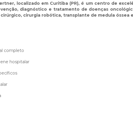
ertner
, localizado em Curitiba (PR), é um centro de excelê
evenção, diagnóstico e tratamento de doenças oncológica
cirúrgico, cirurgia robótica, transplante de medula óssea e
al completo
ene hospitalar
ecíficos
alar
a