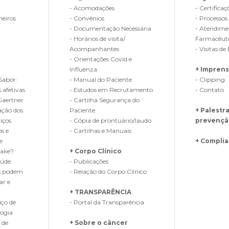
- Acomodações
- Certificaç
heiros
- Convênios
- Processos
- Documentação Necessária
- Atendime
- Horários de visita/
Farmacêut
Acompanhantes
- Visitas 
- Orientações Covid e
Influenza
+ Impren
Sabor:
- Manual do Paciente
- Clipping
 afetivas
- Estudos em Recrutamento
- Contato
Gaertner
- Cartilha Segurança do
ação dos
Paciente
+ Palestr
iços
- Cópia de prontuário/laudo
prevençã
os e
- Cartilhas e Manuais
e
+ Compli
Fake?
+ Corpo Clínico
úde:
- Publicações
s podem
- Relação do Corpo Clínico
ar e
+ TRANSPARÊNCIA
iço de
- Portal da Transparência
logia
 de
+ Sobre o câncer