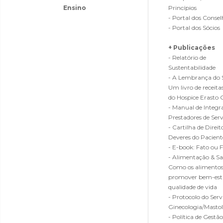
Ensino
Princípios
- Portal dos Consel
- Portal dos Sócios
+ Publicações
- Relatório de
Sustentabilidade
- A Lembrança do 
Um livro de receitas
do Hospice Erasto 
- Manual de Integr
Prestadores de Serv
- Cartilha de Direit
Deveres do Pacient
- E-book: Fato ou 
- Alimentação & Sa
Como os alimento
promover bem-est
qualidade de vida
- Protocolo do Serv
Ginecologia/Masto
- Política de Gestão