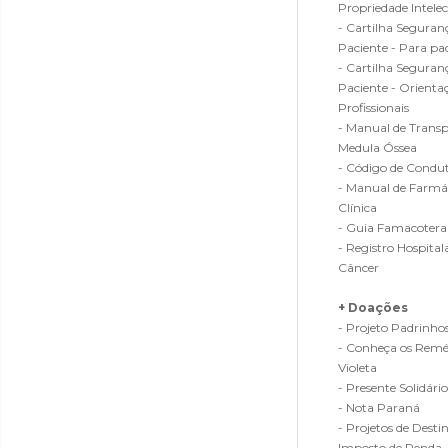
Propriedade Intelec
- Cartilha Seguran
Paciente - Para pa
- Cartilha Seguran
Paciente - Orienta
Profissionais
- Manual de Transp
Medula Óssea
- Código de Condut
- Manual de Farmá
Clínica
- Guia Famacotera
- Registro Hospital
Câncer
+ Doações
- Projeto Padrinho
- Conheça os Reméd
Violeta
- Presente Solidário
- Nota Paraná
- Projetos de Desti
Imposto de Renda