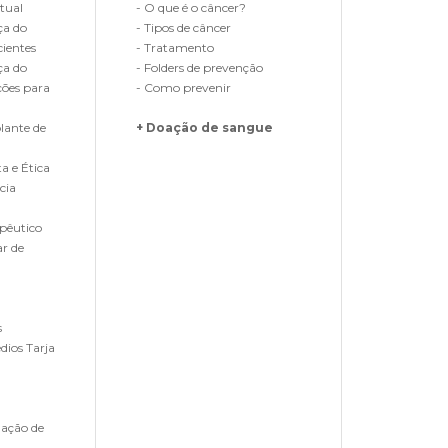
tual
- O que é o câncer?
ça do
- Tipos de câncer
cientes
- Tratamento
ça do
- Folders de prevenção
ções para
- Como prevenir
lante de
+ Doação de sangue
a e Ética
cia
pêutico
ar de
s
ios Tarja
nação de