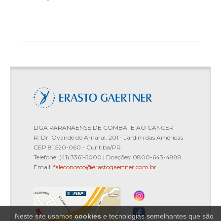
E-book: Fato ou Fake?
Alimentação & Saúde: Como os alimentos
podem promover bem-estar e qualidade de
vida
Protocolo do Serviço de
Ginecologia/Mastologia
LIGA PARANAENSE DE COMBATE AO CANCER
R. Dr. Ovande do Amaral, 201 - Jardim das Américas
CEP 81.520-060 - Curitiba/PR
Política de Gestão de Propriedade
Telefone: (41) 3361-5000 | Doações: 0800-643-4888
Email:
faleconosco@erastogaertner.com.br
Intelectual
Cartilha Segurança do Paciente - Para
Neste site usamos
cookies
e tecnologias semelhantes que são