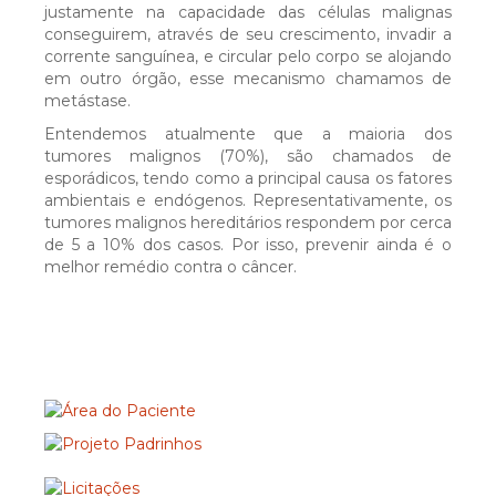
justamente na capacidade das células malignas
conseguirem, através de seu crescimento, invadir a
Portal dos Sócios
corrente sanguínea, e circular pelo corpo se alojando
em outro órgão, esse mecanismo chamamos de
metástase.
PUBLICAÇÕES
Entendemos atualmente que a maioria dos
tumores malignos (70%), são chamados de
esporádicos, tendo como a principal causa os fatores
Relatório de Sustentabilidade
ambientais e endógenos. Representativamente, os
tumores malignos hereditários respondem por cerca
de 5 a 10% dos casos. Por isso, prevenir ainda é o
A Lembrança do Sabor: Um livro de receitas
melhor remédio contra o câncer.
afetivas do Hospice Erasto Gaertner
Manual de Integração dos Prestadores de
Serviços
Cartilha de Direitos e Deveres do Paciente