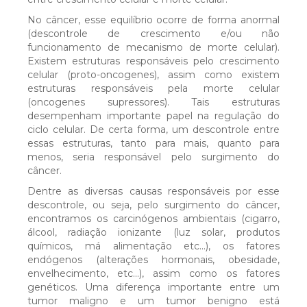
INSTITUCIONAL
No câncer, esse equilíbrio ocorre de forma anormal
(descontrole de crescimento e/ou não
Histórico
funcionamento de mecanismo de morte celular).
Existem estruturas responsáveis pelo crescimento
celular (proto-oncogenes), assim como existem
Organograma
estruturas responsáveis pela morte celular
(oncogenes supressores). Tais estruturas
desempenham importante papel na regulação do
Conselho de Administração
ciclo celular. De certa forma, um descontrole entre
essas estruturas, tanto para mais, quanto para
menos, seria responsável pelo surgimento do
Diretoria e Gerências
câncer.
Dentre as diversas causas responsáveis por esse
descontrole, ou seja, pelo surgimento do câncer,
Erasto Gaertner em números
encontramos os carcinógenos ambientais (cigarro,
álcool, radiação ionizante (luz solar, produtos
químicos, má alimentação etc...), os fatores
Propósito, Visão e Princípios
endógenos (alterações hormonais, obesidade,
envelhecimento, etc...), assim como os fatores
genéticos. Uma diferença importante entre um
Portal dos Conselheiros
tumor maligno e um tumor benigno está