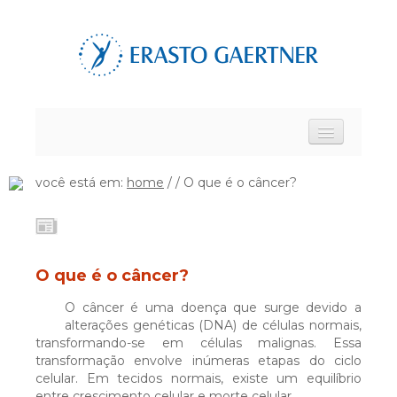
HOME
você está em:
home
/ / O que é o câncer?
FALE CONOSCO
O que é o câncer?
TRABALHE CONOSCO
O câncer é uma doença que surge devido a
alterações genéticas (DNA) de células normais,
transformando-se em células malignas. Essa
INTRANET
transformação envolve inúmeras etapas do ciclo
celular. Em tecidos normais, existe um equilíbrio
entre crescimento celular e morte celular.