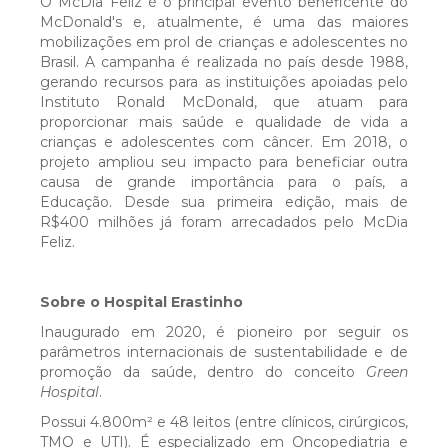
pacientes
O McDia Feliz é o principal evento beneficente do
McDonald's e, atualmente, é uma das maiores
mobilizações em prol de crianças e adolescentes no
Cartilha Segurança do Paciente -
Brasil. A campanha é realizada no país desde 1988,
gerando recursos para as instituições apoiadas pelo
Orientações para Profissionais
Instituto Ronald McDonald, que atuam para
proporcionar mais saúde e qualidade de vida a
crianças e adolescentes com câncer. Em 2018, o
Manual de Transplante de Medula Óssea
projeto ampliou seu impacto para beneficiar outra
causa de grande importância para o país, a
Educação. Desde sua primeira edição, mais de
Código de Conduta e Ética
R$400 milhões já foram arrecadados pelo McDia
Feliz.
Manual de Farmácia Clínica
Sobre
o Hospital Erastinho
Inaugurado em 2020, é pioneiro por seguir os
Guia Famacoterapêutico
parâmetros internacionais de sustentabilidade e de
promoção da saúde, dentro do conceito
Green
Hospital
.
Registro Hospitalar de Câncer
Possui 4.800m² e 48 leitos (entre clínicos, cirúrgicos,
TMO e UTI). É especializado em Oncopediatria e