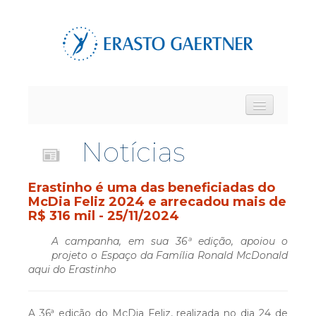
Notícias
HOME
Erastinho é uma das beneficiadas do
CENTRAL DE RELACIONAMENTO
McDia Feliz 2024 e arrecadou mais de
R$ 316 mil - 25/11/2024
TRABALHE CONOSCO
A campanha, em sua
36ª edição,
apoiou o
projeto o Espaço da Família Ronald McDonald
aqui do Erastinho
INTRANET
A 36ª edição do McDia Feliz, realizada no dia
24 de