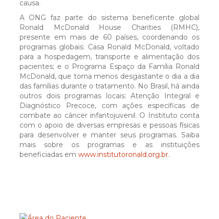
causa.
Doadores
A ONG faz parte do sistema beneficente global
Ronald McDonald House Charities (RMHC),
presente em mais de 60 países, coordenando os
SERVIÇOS
programas globais: Casa Ronald McDonald, voltado
para a hospedagem, transporte e alimentação dos
pacientes; e o Programa Espaço da Família Ronald
Diagnóstico e Terapêutica
McDonald, que torna menos desgastante o dia a dia
das famílias durante o tratamento. No Brasil, há ainda
outros dois programas locais: Atenção Integral e
Enfermagem
Diagnóstico Precoce, com ações específicas de
combate ao câncer infantojuvenil. O Instituto conta
com o apoio de diversas empresas e pessoas físicas
Especialidades
para desenvolver e manter seus programas. Saiba
mais sobre os programas e as instituições
beneficiadas em
www.institutoronald.org.br
.
Operações
Quimioterapia