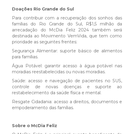
E-book: Fato ou Fake?
Doações Rio Grande do Sul
Para contribuir com a recuperação dos sonhos das
famílias do Rio Grande do Sul, R$1,5 milhão da
Alimentação & Saúde: Como os alimentos
arrecadação do McDia Feliz 2024 também será
destinada ao Movimento VemVida, que tem como
podem promover bem-estar e qualidade de
prioridade as seguintes frentes:
vida
Segurança Alimentar: suporte básico de alimentos
para famílias.
Água Potável: garantir acesso à água potável nas
Protocolo do Serviço de
moradias reestabelecidas ou novas moradias.
Ginecologia/Mastologia
Saúde: acesso e navegação de pacientes no SUS,
controle de novas doenças e suporte ao
restabelecimento da saúde física e mental.
Política de Gestão de Propriedade
Resgate Cidadania: acesso a direitos, documentos e
Intelectual
empoderamento das famílias.
Cartilha Segurança do Paciente - Para
Sobre o McDia Feliz