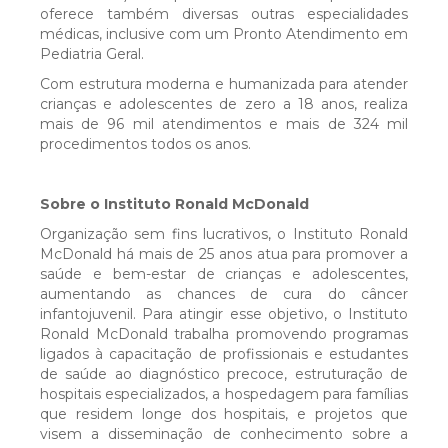
oferece também diversas outras especialidades
DOAÇÕES
médicas, inclusive com um Pronto Atendimento em
Pediatria Geral.
Projeto Padrinhos
Com estrutura moderna e humanizada para atender
crianças e adolescentes de zero a 18 anos, realiza
mais de 96 mil atendimentos e mais de 324 mil
Conheça os Remédios Tarja Violeta
procedimentos todos os anos.
Presente Solidário
Sobre o Instituto Ronald McDonald
Organização sem fins lucrativos, o Instituto Ronald
McDonald há mais de 25 anos atua para promover a
Nota Paraná
saúde e bem-estar de crianças e adolescentes,
aumentando as chances de cura do câncer
infantojuvenil. Para atingir esse objetivo, o Instituto
Projetos de Destinação de Imposto de
Ronald McDonald trabalha promovendo programas
ligados à capacitação de profissionais e estudantes
Renda
de saúde ao diagnóstico precoce, estruturação de
hospitais especializados, a hospedagem para famílias
que residem longe dos hospitais, e projetos que
Contato
visem a disseminação de conhecimento sobre a