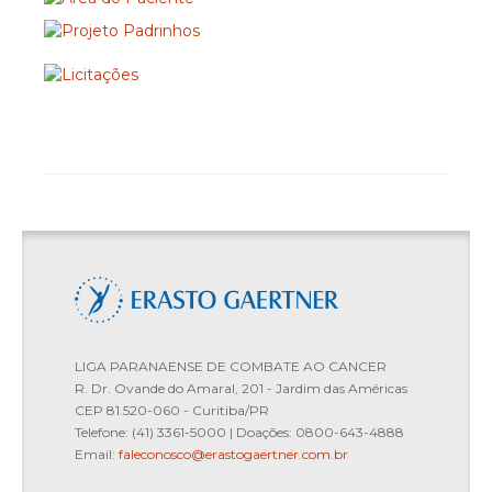
Comissões
Hospice Erasto Gaertner
Nutrição e Dietética
Radioterapia
INFORMAÇÕES AO PACIENTE
Consultar Agenda
LIGA PARANAENSE DE COMBATE AO CANCER
R. Dr. Ovande do Amaral, 201 - Jardim das Américas
Laudos Exames de Imagem
CEP 81.520-060 - Curitiba/PR
Telefone: (41) 3361-5000 | Doações: 0800-643-4888
Email:
faleconosco@erastogaertner.com.br
Laudos Exames Laboratoriais