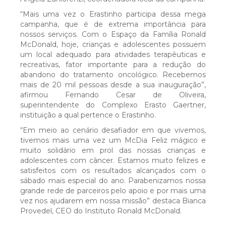
“Mais uma vez o Erastinho participa dessa mega
Portal dos Sócios
campanha, que é de extrema importância para
nossos serviços. Com o Espaço da Família Ronald
McDonald, hoje, crianças e adolescentes possuem
PUBLICAÇÕES
um local adequado para atividades terapêuticas e
recreativas, fator importante para a redução do
abandono do tratamento oncológico. Recebemos
Relatório de Sustentabilidade
mais de 20 mil pessoas desde a sua inauguração”,
afirmou Fernando Cesar de Oliveira,
superintendente do Complexo Erasto Gaertner,
A Lembrança do Sabor: Um livro de receitas
instituição a qual pertence o Erastinho.
“Em meio ao cenário desafiador em que vivemos,
afetivas do Hospice Erasto Gaertner
tivemos mais uma vez um McDia Feliz mágico e
muito solidário em prol das nossas crianças e
adolescentes com câncer. Estamos muito felizes e
Manual de Integração dos Prestadores de
satisfeitos com os resultados alcançados com o
Serviços
sábado mais especial do ano. Parabenizamos nossa
grande rede de parceiros pelo apoio e por mais uma
vez nos ajudarem em nossa missão” destaca Bianca
Cartilha de Direitos e Deveres do Paciente
Provedel, CEO do Instituto Ronald McDonald.