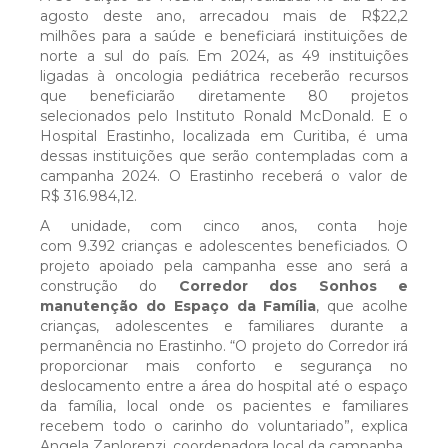
INSTITUCIONAL
agosto
deste ano, arrecadou mais de
R$22,2
milhões para a saúde
e beneficiará
instituições de
norte a sul do
país. Em 2024,
as 49
instituições
Histórico
ligadas à oncologia pediátrica
receberão recursos
que beneficiarão
diretamente 80 projetos
selecionados pelo Instituto Ronald McDonald
. E o
Organograma
Hospital Erastinho
, localizada em Curitiba
, é uma
dessas instituições que serão contempladas com a
campanha 2024. O Erastinho
receberá o valor de
Conselho de Administração
R$ 316.984,12.
A unidade, com cinco
anos, conta hoje
Diretoria e Gerências
com 9.392
crianças e adolescentes beneficiados. O
projeto apoiado pela campanha esse ano será
a
construção do
Corredor dos Sonhos e
manutenção do Espaço da Família
Erasto Gaertner em números
, que acolhe
crianças, adolescentes e familiares durante a
permanência no Erastinho. “O projeto do Corredor irá
proporcionar mais conforto e segurança no
Propósito, Visão e Princípios
deslocamento entre a área do hospital até o espaço
da família, local onde os pacientes e familiares
recebem todo o carinho do voluntariado”, explica
Portal dos Conselheiros
Angela Zanlorenzi, coordenadora local da campanha.